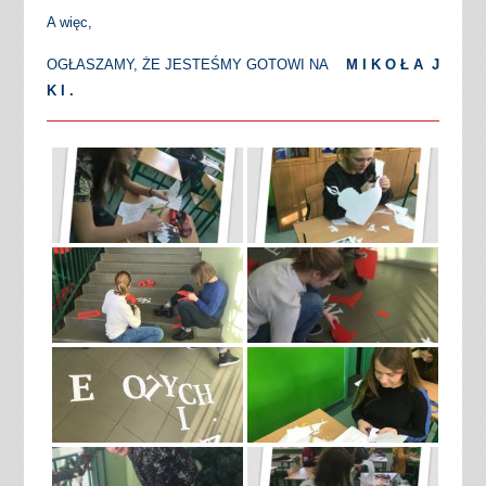
A więc,
OGŁASZAMY, ŻE JESTEŚMY GOTOWI NA
M I K O Ł A J
K I .