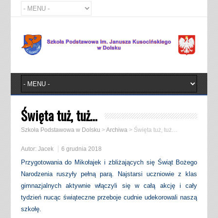
Święta tuż, tuż…
Szkoła Podstawowa w Dolsku
>
Archiwa
>
Święta tuż, tuż…
Autor:
Jacek
6 grudnia 2018
Przygotowania do Mikołajek i zbliżających się Świąt Bożego
Narodzenia ruszyły pełną parą. Najstarsi uczniowie z klas
gimnazjalnych aktywnie włączyli się w całą akcję i cały
tydzień nucąc świąteczne przeboje cudnie udekorowali naszą
szkołę.