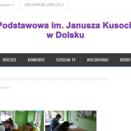
nazjum<<
ARCHIWUM 2005-2017
RODZICE
KONKURSY
SZKOLNA TV
WOLONTARIAT
REKRU
tyczny