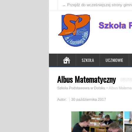
→ Przejdź do wcześniejszej strony gim
SZKOŁA
UCZNIOWIE
Albus Matematyczny
Szkoła Podstawowa w Dolsku
>
Albus Matema
Autor:
30 października 2017