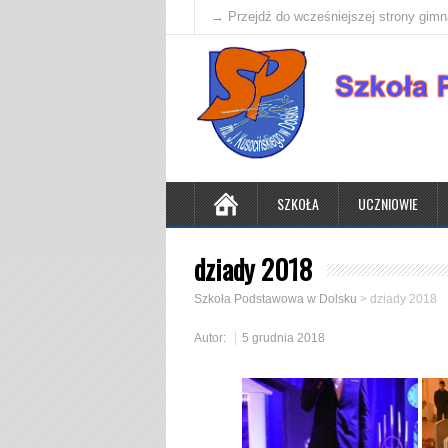
→ Przejdź do wcześniejszej strony gim
SZKOŁA
UCZNIOWIE
dziady 2018
Szkoła Podstawowa w Dolsku
>
dziady 2018
Autor:
5 grudnia 2018